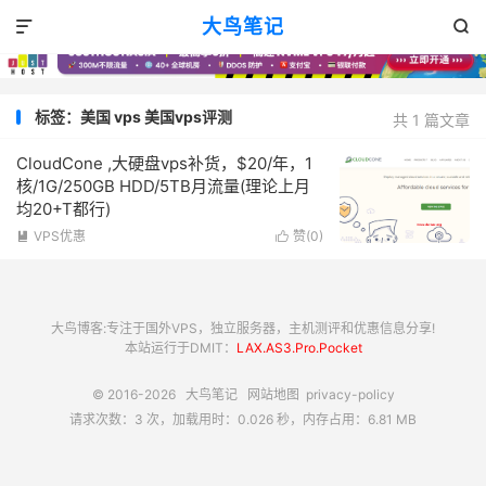
大鸟笔记


标签：美国 vps 美国vps评测
共 1 篇文章
CloudCone ,大硬盘vps补货，$20/年，1
核/1G/250GB HDD/5TB月流量(理论上月
均20+T都行)
VPS优惠
赞(
0
)


大鸟博客:专注于国外VPS，独立服务器，主机测评和优惠信息分享!
本站运行于DMIT：
LAX.AS3.Pro.Pocket
© 2016-2026
大鸟笔记
网站地图
privacy-policy
请求次数：3 次，加载用时：0.026 秒，内存占用：6.81 MB