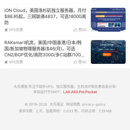
iON Cloud，美国洛杉矶独立服务器，月付
$86.95起，三网联通4837，可选1800G高
防
VPS优惠
赞(
0
)


RAKsmart机房，美国/中国香港/日本/韩
国/新加坡物理服务器($46/月)，可选
CN2/BGP优化/高防300G/多C站群/10G大
带宽
VPS优惠
赞(
0
)


大鸟博客:专注于国外VPS，独立服务器，主机测评和优惠信息分享!
本站运行于DMIT：
LAX.AS3.Pro.Pocket
© 2016-2026
大鸟笔记
网站地图
privacy-policy
请求次数：2 次，加载用时：0.033 秒，内存占用：7.29 MB