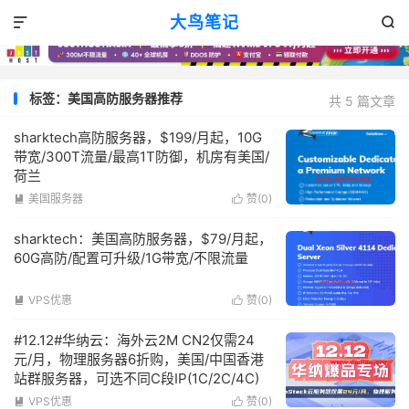
大鸟笔记


标签：美国高防服务器推荐
共 5 篇文章
sharktech高防服务器，$199/月起，10G
带宽/300T流量/最高1T防御，机房有美国/
荷兰
美国服务器
赞(
0
)


sharktech：美国高防服务器，$79/月起，
60G高防/配置可升级/1G带宽/不限流量
VPS优惠
赞(
0
)


#12.12#华纳云：海外云2M CN2仅需24
元/月，物理服务器6折购，美国/中国香港
站群服务器，可选不同C段IP(1C/2C/4C)
VPS优惠
赞(
0
)

