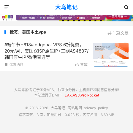
大鸟笔记


标签：美国本土vps
共 1 篇文章
#端午节+618# edgenat VPS 6折优惠，
20元/月，美国双ISP原生IP+三网AS4837/
韩国原生IP/香港直连等
优惠消息
赞(
0
)


大鸟博客:专注于国外VPS，独立服务器，主机测评和优惠信息分享!
本站运行于DMIT：
LAX.AS3.Pro.Pocket
© 2016-2026
大鸟笔记
网站地图
privacy-policy
请求次数：3 次，加载用时：0.023 秒，内存占用：6.69 MB