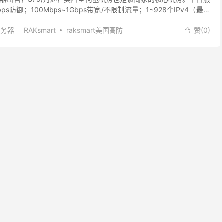
bps防御；100Mbps~1Gbps带宽/不限制流量；1~928个IPv4（最大
；内...
服务器
RAKsmart
raksmart美国高防
赞(
0
)

mart高防服务器
便宜美国高防服务器
美国无限防御服务器
服务器