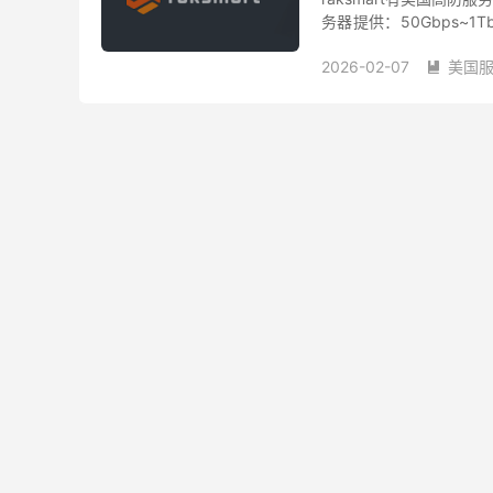
务器提供：50Gbps~1T
32个C段）；IPv6给/120
2026-02-07
美国

raksmart高防
raks
美国高防ip
美国高防