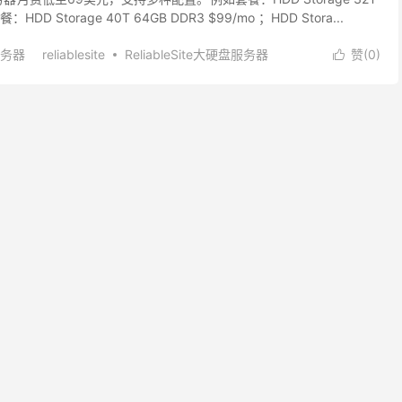
：HDD Storage 40T 64GB DDR3 $99/mo ；HDD Stora...
务器
reliablesite
ReliableSite大硬盘服务器
赞(
0
)
