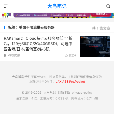
大鸟笔记


标签：美国不限流量云服务器
共 1 篇文章
RAKsmart：Cloud特价云服务器低至1折
起，129元/年(1C/2G/40GSSD)，可选中
国香港/日本/圣何塞/洛杉矶
VPS优惠
赞(
0
)


大鸟博客:专注于国外VPS，独立服务器，主机测评和优惠信息分享!
本站运行于DMIT：
LAX.AS3.Pro.Pocket
© 2016-2026
大鸟笔记
网站地图
privacy-policy
请求次数：4 次，加载用时：0.033 秒，内存占用：6.74 MB