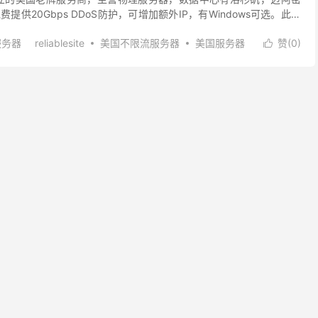
供20Gbps DDoS防护，可增加额外IP，有Windows可选。此外
带宽且不限流量，付...
服务器
reliablesite
美国不限流服务器
美国服务器
赞(
0
)

洛杉矶服务器推荐
美国独立服务器
美国纽约服务器推荐