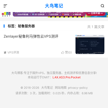
大鸟笔记


标签：秘鲁服务器
共 1 篇文章
Zenlayer秘鲁利马弹性云VPS测评
VPS评测
赞(
0
)


大鸟博客:专注于国外VPS，独立服务器，主机测评和优惠信息分享!
本站运行于DMIT：
LAX.AS3.Pro.Pocket
© 2016-2026
大鸟笔记
网站地图
privacy-policy
请求次数：3 次，加载用时：0.025 秒，内存占用：6.96 MB