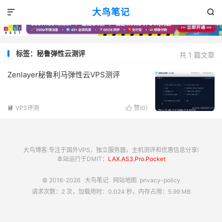
大鸟笔记


标签：秘鲁弹性云测评
共 1 篇文章
Zenlayer秘鲁利马弹性云VPS测评
VPS评测
赞(
0
)


大鸟博客:专注于国外VPS，独立服务器，主机测评和优惠信息分享!
本站运行于DMIT：
LAX.AS3.Pro.Pocket
© 2016-2026
大鸟笔记
网站地图
privacy-policy
请求次数：2 次，加载用时：0.024 秒，内存占用：5.99 MB