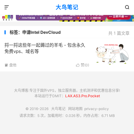
大鸟笔记


标签：申请Intel DevCloud
共 1 篇文章
捋一捋这些年一起薅过的羊毛 - 包含永久
免费vps、域名等
盘他
赞(
0
)


大鸟博客:专注于国外VPS，独立服务器，主机测评和优惠信息分享!
本站运行于DMIT：
LAX.AS3.Pro.Pocket
© 2016-2026
大鸟笔记
网站地图
privacy-policy
请求次数：5 次，加载用时：0.026 秒，内存占用：6.71 MB