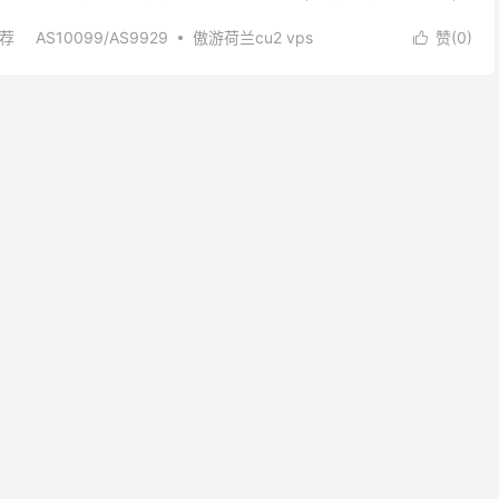
 其它欧洲各国的用户访问。除却网络结...
推荐
AS10099/AS9929
傲游荷兰cu2 vps
赞(
0
)

瓦工荷兰cu2 vps
联通AS10099/AS9929
10099/AS9929线路
荷兰CU2 VPS
荷兰vps