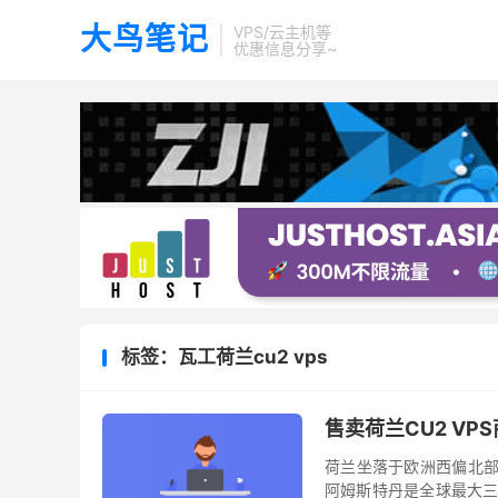
大鸟笔记
VPS/云主机等
优惠信息分享~
标签：瓦工荷兰cu2 vps
售卖荷兰CU2 VPS
荷兰坐落于欧洲西偏北部
阿姆斯特丹是全球最大三家