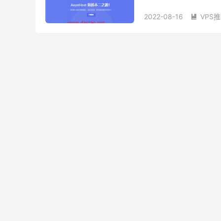
有宽阔的商用带宽,有利于
2022-08-16
VPS

搬瓦工瓦工荷兰cu2 vps
荷兰9929 vps
荷兰AS