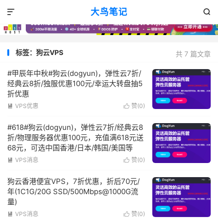
大鸟笔记


标签：狗云VPS
共 7 篇文章
#甲辰年中秋#狗云(dogyun)，弹性云7折/
经典云8折/独服优惠100元/幸运大转盘抽5
折优惠
VPS优惠
赞(
0
)


#618#狗云(dogyun)，弹性云7折/经典云8
折/物理服务器优惠100元，充值满618元送
68元，可选中国香港/日本/韩国/美国等
VPS消息
赞(
0
)


狗云香港便宜VPS，7折优惠，折后70元/
年(1C1G/20G SSD/500Mbps@1000G流
量)
VPS消息
赞(
0
)

