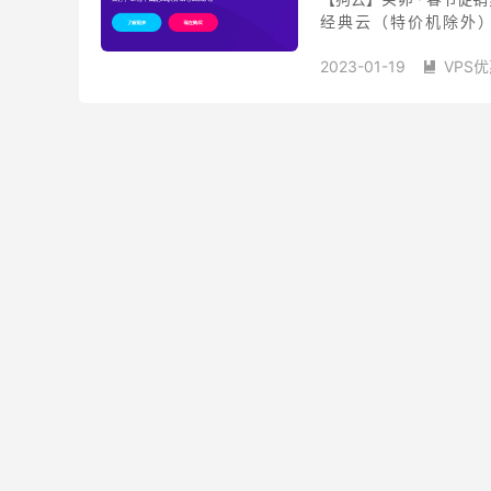
经典云（特价机除外）8
“guimao”，新开自动化
2023-01-19
VPS

狗云优惠
狗云弹性云