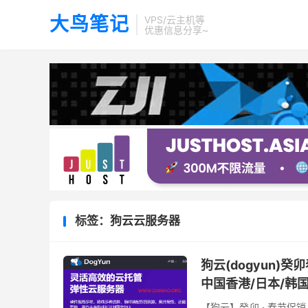
大鸟笔记
VPS/云主机等
优惠信息分享~
标签：狗云云服务器
狗云(dogyun)
中国香港/日本/韩
【狗云】癸卯 · 春节促销