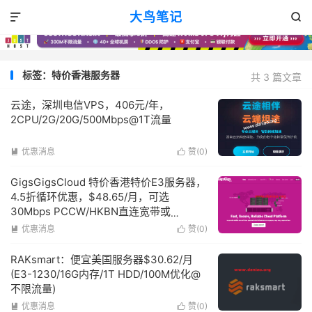
大鸟笔记


标签：特价香港服务器
共 3 篇文章
云途，深圳电信VPS，406元/年，
2CPU/2G/20G/500Mbps@1T流量
优惠消息
赞(
0
)


GigsGigsCloud 特价香港特价E3服务器，
4.5折循环优惠，$48.65/月，可选
30Mbps PCCW/HKBN直连宽带或
100Mbps国际宽带
优惠消息
赞(
0
)


RAKsmart：便宜美国服务器$30.62/月
(E3-1230/16G内存/1T HDD/100M优化@
不限流量)
优惠消息
赞(
0
)

