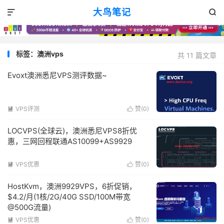
大鸟笔记


标签：澳洲vps
共 11 篇文章
Evoxt澳洲悉尼VPS测评数据~
VPS评测
赞(
0
)


LOCVPS(全球云)，澳洲悉尼VPS8折优
惠，三网回程联通AS10099+AS9929
VPS优惠
赞(
0
)


HostKvm，澳洲9929VPS，6折促销，
$4.2/月(1核/2G/40G SSD/100M带宽
@500G流量)
VPS优惠
赞(
0
)

