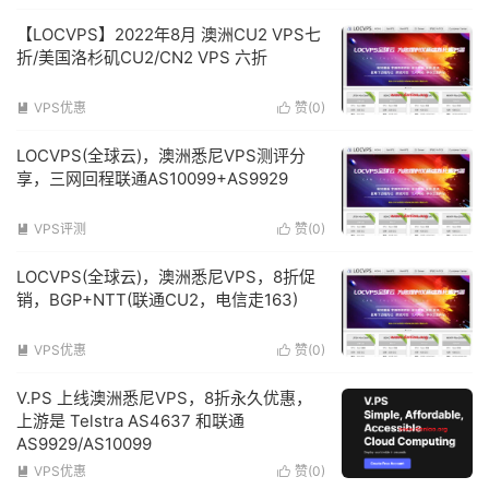
【LOCVPS】2022年8月 澳洲CU2 VPS七
折/美国洛杉矶CU2/CN2 VPS 六折
VPS优惠
赞(
0
)


LOCVPS(全球云)，澳洲悉尼VPS测评分
享，三网回程联通AS10099+AS9929
VPS评测
赞(
0
)


LOCVPS(全球云)，澳洲悉尼VPS，8折促
销，BGP+NTT(联通CU2，电信走163)
VPS优惠
赞(
0
)


V.PS 上线澳洲悉尼VPS，8折永久优惠，
上游是 Telstra AS4637 和联通
AS9929/AS10099
VPS优惠
赞(
0
)

