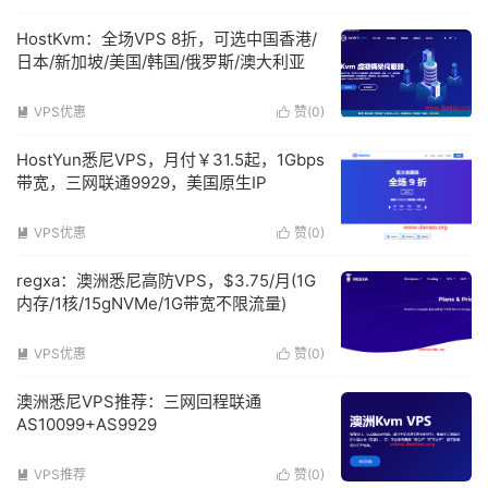
HostKvm：全场VPS 8折，可选中国香港/
日本/新加坡/美国/韩国/俄罗斯/澳大利亚
VPS优惠
赞(
0
)


HostYun悉尼VPS，月付￥31.5起，1Gbps
带宽，三网联通9929，美国原生IP
VPS优惠
赞(
0
)


regxa：澳洲悉尼高防VPS，$3.75/月(1G
内存/1核/15gNVMe/1G带宽不限流量)
VPS优惠
赞(
0
)


澳洲悉尼VPS推荐：三网回程联通
AS10099+AS9929
VPS推荐
赞(
0
)

