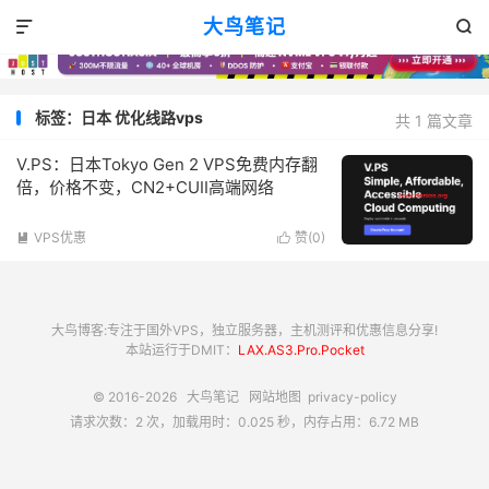
大鸟笔记


标签：日本 优化线路vps
共 1 篇文章
V.PS：日本Tokyo Gen 2 VPS免费内存翻
倍，价格不变，CN2+CUII高端网络
VPS优惠
赞(
0
)


大鸟博客:专注于国外VPS，独立服务器，主机测评和优惠信息分享!
本站运行于DMIT：
LAX.AS3.Pro.Pocket
© 2016-2026
大鸟笔记
网站地图
privacy-policy
请求次数：2 次，加载用时：0.025 秒，内存占用：6.72 MB