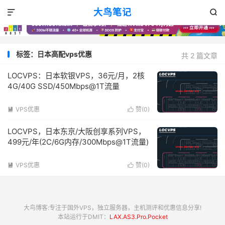
大鸟笔记


标签：日本高配vps优惠
共 2 篇文章
LOCVPS：日本软银VPS，36元/月，2核
4G/40G SSD/450Mbps@1T流量
VPS优惠
赞(
0
)


LOCVPS，日本东京/大阪创享系列VPS，
499元/年(2C/6G内存/300Mbps@1T流量)
VPS优惠
赞(
0
)


大鸟博客:专注于国外VPS，独立服务器，主机测评和优惠信息分享!
本站运行于DMIT：
LAX.AS3.Pro.Pocket