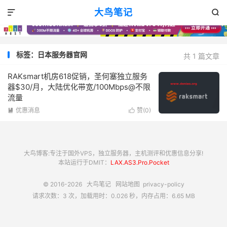
大鸟笔记


标签：日本服务器官网
共 1 篇文章
RAKsmart机房618促销，圣何塞独立服务
器$30/月，大陆优化带宽/100Mbps@不限
流量
优惠消息
赞(
0
)


大鸟博客:专注于国外VPS，独立服务器，主机测评和优惠信息分享!
本站运行于DMIT：
LAX.AS3.Pro.Pocket
© 2016-2026
大鸟笔记
网站地图
privacy-policy
请求次数：3 次，加载用时：0.026 秒，内存占用：6.65 MB