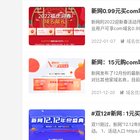
新网0.99元买c
新网的2022迎新春活
业用户可享com域名0.
1、活动网址 https://www.x
2022-01-07
域名优

虚拟主机1折
新网：15元购co
新网发布了12月份的最
对比其他家域名商，目前
内容 1）专业版模板网站建设
2021-12-20
域名优

#双12#新网 : 
双11刚过，新网“12.
动。 1、活动入口 https://ww