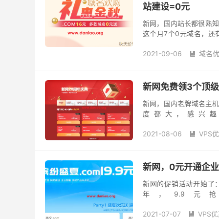
站建设=0元
新网，国内站长都很熟知
这个月7个0元域名，还
文.xyz域名 、英文.fun域
2021-09-06
域名

.xyz0元
新网
新网
新网免费领3个顶级
新网，国内老牌域名主机
度都大，感兴趣
https://www.xinnet.com
2021-08-06
VPS

新网，0元开通企业
新网的促销活动开始了：c
年，9.9
https://www.xinnet.com
2021-07-07
VPS
