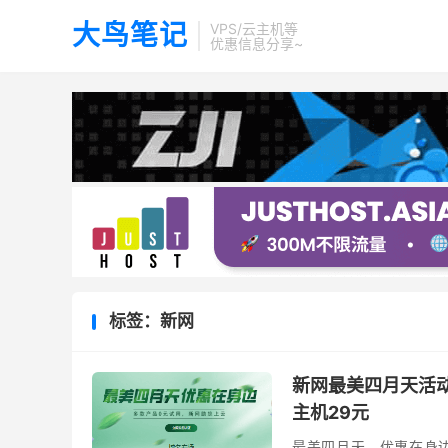
大鸟笔记
VPS/云主机等
优惠信息分享~
标签：新网
新网最美四月天活动
主机29元
最美四月天，优惠在身