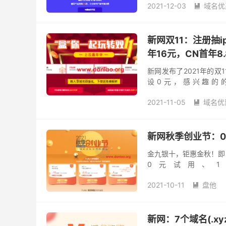
2021-12-03
域名优

新网1元com域名
新网
新网双11：注册抽i
年16元，CN首年8.
新网发布了2021年的双
设0元，感兴趣的
https://www.xinnet.com
2021-11-05
域名优

新网秋季创业节：0
金九银十，钜惠金秋！即日
0元试用、
https://www.xinnet.com
2021-10-11
盘他

新网1元购域名
新网：7个域名(.xyz,.l