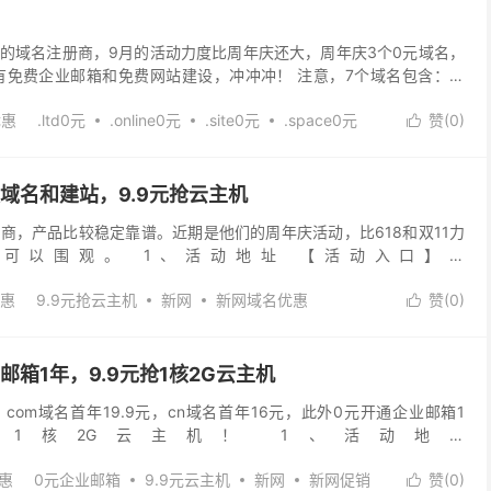
的域名注册商，9月的活动力度比周年庆还大，周年庆3个0元域名，
有免费企业邮箱和免费网站建设，冲冲冲！ 注意，7个域名包含：英
名、英文.online域名、英文.sho...
优惠
.ltd0元
.online0元
.site0元
.space0元
赞(
0
)

域名优惠
域名和建站，9.9元抢云主机
商，产品比较稳定靠谱。近期是他们的周年庆活动，比618和双11力
可以围观。 1、活动地址 【活动入口】：
/composite/zt/2021zhounianq...
优惠
9.9元抢云主机
新网
新网域名优惠
赞(
0
)

邮箱1年，9.9元抢1核2G云主机
om域名首年19.9元，cn域名首年16元，此外0元开通企业邮箱1
元抢1核2G云主机！ 1、活动地址
/composite/zt/20210706.html?ut...
优惠
0元企业邮箱
9.9元云主机
新网
新网促销
赞(
0
)
