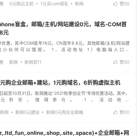
惠
0元购云主机
1元买com域名
新网
赞(
0
)

优惠
phone盲盒，邮箱/主机/网站建设0元，域名-COM首
8元
11优惠，其中COM首年16元，CN首年8.8元，其他邮箱/主机/网站建
的小伙伴可以围观。 1、活动地址 1）电脑端入口：
/composite/zt/20...
惠
新网
新网双11
赞(
0
)

元购企业邮箱+建站，1元购域名，6折购虚拟主机
起至10月31日，新网推出"2021秋季创业节”专场优惠活动。其中，
1元秒杀，值得参与。 1、活动地址
/composite/zt/20211001.html?u...
新网
新网0元建站
新网0元购企业邮箱
赞(
0
)

td,.fun,.online,.shop,.site,.space)+企业邮箱+网