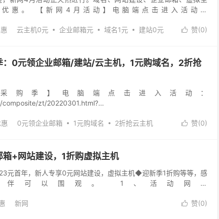
优惠。 【新网4月活动】电脑端点击进入活动：
/composite/zt/20220401.html?...
优惠
云主机0元
企业邮箱元
域名1元
建站0元
赞(
0
)

：0元领企业邮箱/建站/云主机，1元购域名，2折抢
采购季】电脑端点击进入活动：
m/composite/zt/20220301.html?
_medium=sns 【活动内容】： 1、域名活动 co...
优惠
0元领企业邮箱
1元购域名
2折抢云主机
赞(
0
)

邮箱+网站建设，1折购虚拟主机
名23元首年，新人专享0元网站建设，虚拟主机◆迎新季1折购等等，感
伙伴可以围观。 1、活动网址
/composite/zt/20220105.html?utm_sou...
惠
新网
赞(
0
)
