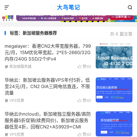
大鸟笔记


标签：新加坡服务器推荐
共 6 篇文章
megalayer：香港CN2大带宽服务器，799
元/月，15M优化带宽起，2*E5-2660/32G
内存/240G SSD/2个IPv4
新加坡服务器
赞(
0
)


华纳云：新加坡云服务器VPS年付5折，低
至24元/月，CN2 GIA三网电信直连，不限
流量
VPS优惠
赞(
0
)


华纳云(hncloud)，新加坡独立服务器/高防
服务器5折促销(续费同价)，新加坡云服务
器低至4折，回程CN2+AS9929+CMI
VPS优惠
赞(
0
)

