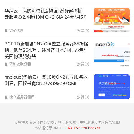
华纳云：高防4.7折起/物理服务器4.5折，
云服务器2.4折(10M CN2 GIA 24元/月起)
VPS优惠
赞(
0
)


BGPTO新加坡CN2 GIA独立服务器65折促
销，低至$64/月，还可选日本/中国香港/
美国物理服务器
新加坡服务器
赞(
0
)


hncloud(华纳云)，新加坡CN2独立服务器
测评，回程带宽CN2+AS9929+CMI
独立服务器测评
赞(
0
)


大鸟博客:专注于国外VPS，独立服务器，主机测评和优惠信息分享!
本站运行于DMIT：
LAX.AS3.Pro.Pocket