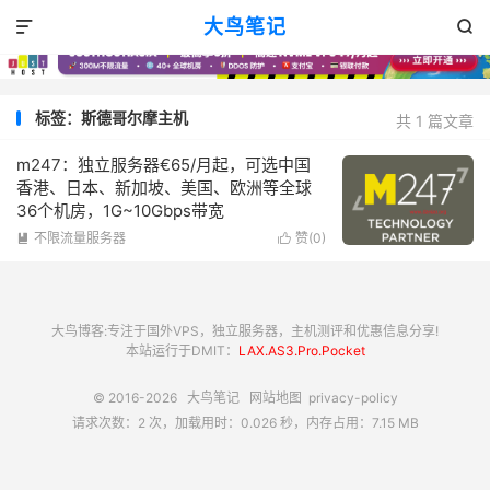
大鸟笔记


标签：斯德哥尔摩主机
共 1 篇文章
m247：独立服务器€65/月起，可选中国
香港、日本、新加坡、美国、欧洲等全球
36个机房，1G~10Gbps带宽
不限流量服务器
赞(
0
)


大鸟博客:专注于国外VPS，独立服务器，主机测评和优惠信息分享!
本站运行于DMIT：
LAX.AS3.Pro.Pocket
© 2016-2026
大鸟笔记
网站地图
privacy-policy
请求次数：2 次，加载用时：0.026 秒，内存占用：7.15 MB