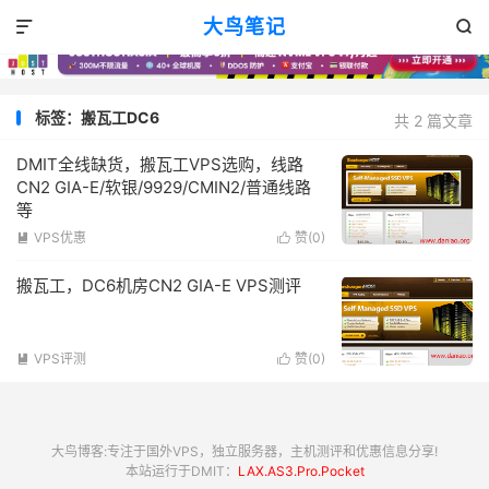
大鸟笔记


标签：搬瓦工DC6
共 2 篇文章
DMIT全线缺货，搬瓦工VPS选购，线路
CN2 GIA-E/软银/9929/CMIN2/普通线路
等
VPS优惠
赞(
0
)


搬瓦工，DC6机房CN2 GIA-E VPS测评
VPS评测
赞(
0
)


大鸟博客:专注于国外VPS，独立服务器，主机测评和优惠信息分享!
本站运行于DMIT：
LAX.AS3.Pro.Pocket