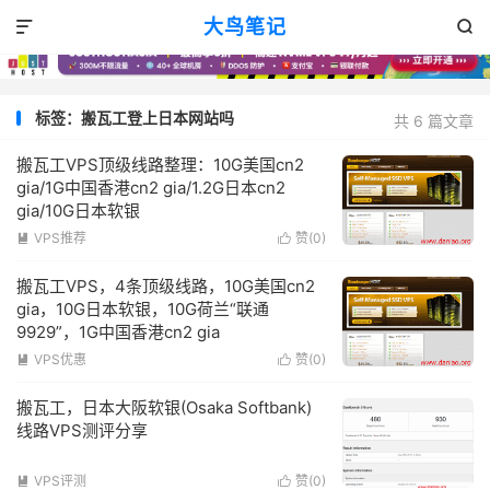
大鸟笔记


标签：搬瓦工登上日本网站吗
共 6 篇文章
搬瓦工VPS顶级线路整理：10G美国cn2
gia/1G中国香港cn2 gia/1.2G日本cn2
gia/10G日本软银
VPS推荐
赞(
0
)


搬瓦工VPS，4条顶级线路，10G美国cn2
gia，10G日本软银，10G荷兰“联通
9929”，1G中国香港cn2 gia
VPS优惠
赞(
0
)


搬瓦工，日本大阪软银(Osaka Softbank)
线路VPS测评分享
VPS评测
赞(
0
)

