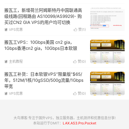
搬瓦工，新增荷兰阿姆斯特丹中国联通高
级线路(回程路由 AS10099/AS9929)- 购
买过CN2 GIA VPS的用户均可切换
VPS优惠
赞(
1
)


搬瓦工VPS：10Gbps美国 cn2 gia，
1Gbps香港cn2 gia，10Gbps日本软银
主机教程
赞(
0
)


搬瓦工补货：日本软银VPS“限量版”$65/
年，512M/1核/10gSSD/500g流量/1Gbps
带宽
VPS优惠
赞(
0
)


大鸟博客:专注于国外VPS，独立服务器，主机测评和优惠信息分享!
本站运行于DMIT：
LAX.AS3.Pro.Pocket