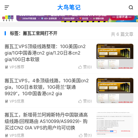
大鸟笔记


标签：搬瓦工官网打不开
共 6 篇文章
搬瓦工VPS顶级线路整理：10G美国cn2
gia/1G中国香港cn2 gia/1.2G日本cn2
gia/10G日本软银
VPS推荐
赞(
0
)


搬瓦工VPS，4条顶级线路，10G美国cn2
gia，10G日本软银，10G荷兰“联通
9929”，1G中国香港cn2 gia
VPS优惠
赞(
0
)


搬瓦工，新增荷兰阿姆斯特丹中国联通高
级线路(回程路由 AS10099/AS9929)- 购
买过CN2 GIA VPS的用户均可切换
VPS优惠
赞(
1
)

