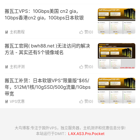
搬瓦工VPS：10Gbps美国 cn2 gia，
1Gbps香港cn2 gia，10Gbps日本软银
主机教程
赞(
0
)


搬瓦工官网( bwh88.net )无法访问的解决
方法 - 其实还有5个镜像域名
主机评测
赞(
0
)


搬瓦工补货：日本软银VPS“限量版”$65/
年，512M/1核/10gSSD/500g流量/1Gbps
带宽
VPS优惠
赞(
0
)


大鸟博客:专注于国外VPS，独立服务器，主机测评和优惠信息分享!
本站运行于DMIT：
LAX.AS3.Pro.Pocket