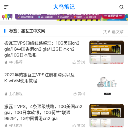
大鸟笔记


标签：搬瓦工中文网
共 6 篇文章
搬瓦工VPS顶级线路整理：10G美国cn2
gia/1G中国香港cn2 gia/1.2G日本cn2
gia/10G日本软银
VPS推荐
赞(
0
)


2022年的搬瓦工VPS注册和购买以及
KiwiVM使用教程
主机教程
赞(
1
)


搬瓦工VPS，4条顶级线路，10G美国cn2
gia，10G日本软银，10G荷兰“联通
9929”，1G中国香港cn2 gia
VPS优惠
赞(
0
)

