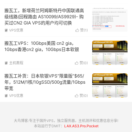
搬瓦工，新增荷兰阿姆斯特丹中国联通高
级线路(回程路由 AS10099/AS9929)- 购
买过CN2 GIA VPS的用户均可切换
VPS优惠
赞(
1
)


搬瓦工VPS：10Gbps美国 cn2 gia，
1Gbps香港cn2 gia，10Gbps日本软银
主机教程
赞(
0
)


搬瓦工补货：日本软银VPS“限量版”$65/
年，512M/1核/10gSSD/500g流量/1Gbps
带宽
VPS优惠
赞(
0
)


大鸟博客:专注于国外VPS，独立服务器，主机测评和优惠信息分享!
本站运行于DMIT：
LAX.AS3.Pro.Pocket