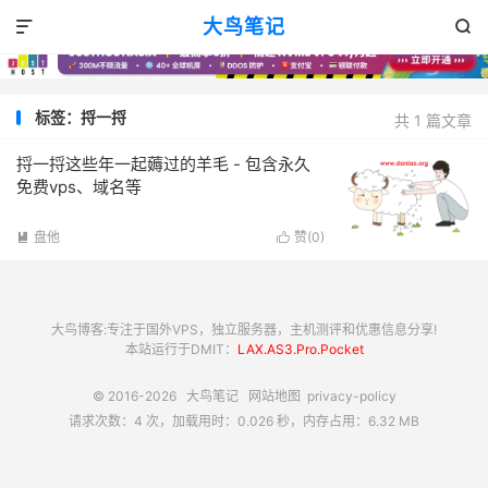
大鸟笔记


标签：捋一捋
共 1 篇文章
捋一捋这些年一起薅过的羊毛 - 包含永久
免费vps、域名等
盘他
赞(
0
)


大鸟博客:专注于国外VPS，独立服务器，主机测评和优惠信息分享!
本站运行于DMIT：
LAX.AS3.Pro.Pocket
© 2016-2026
大鸟笔记
网站地图
privacy-policy
请求次数：4 次，加载用时：0.026 秒，内存占用：6.32 MB