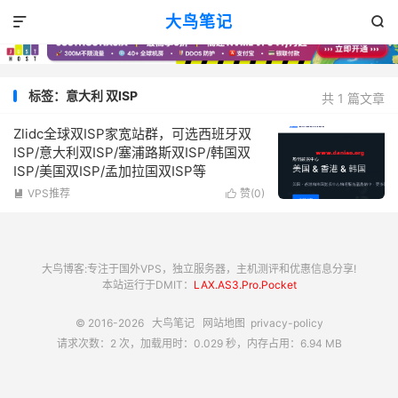
大鸟笔记


标签：意大利 双ISP
共 1 篇文章
Zlidc全球双ISP家宽站群，可选西班牙双
ISP/意大利双ISP/塞浦路斯双ISP/韩国双
ISP/美国双ISP/孟加拉国双ISP等
VPS推荐
赞(
0
)


大鸟博客:专注于国外VPS，独立服务器，主机测评和优惠信息分享!
本站运行于DMIT：
LAX.AS3.Pro.Pocket
© 2016-2026
大鸟笔记
网站地图
privacy-policy
请求次数：2 次，加载用时：0.029 秒，内存占用：6.94 MB