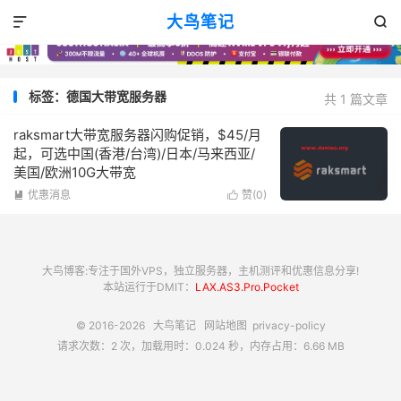
大鸟笔记


标签：德国大带宽服务器
共 1 篇文章
raksmart大带宽服务器闪购促销，$45/月
起，可选中国(香港/台湾)/日本/马来西亚/
美国/欧洲10G大带宽
优惠消息
赞(
0
)


大鸟博客:专注于国外VPS，独立服务器，主机测评和优惠信息分享!
本站运行于DMIT：
LAX.AS3.Pro.Pocket
© 2016-2026
大鸟笔记
网站地图
privacy-policy
请求次数：2 次，加载用时：0.024 秒，内存占用：6.66 MB