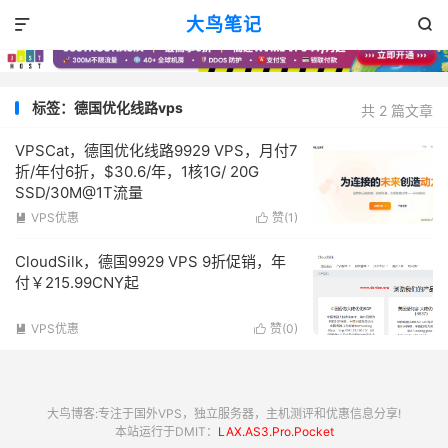
大鸟笔记


标签：德国优化线路vps
共 2 篇文章
VPSCat，德国优化线路9929 VPS，月付7
折/年付6折，$30.6/年，1核1G/ 20G
SSD/30M@1T流量
VPS优惠
赞(
1
)


CloudSilk，德国9929 VPS 9折促销，年
付￥215.99CNY起
VPS优惠
赞(
0
)


大鸟博客:专注于国外VPS，独立服务器，主机测评和优惠信息分享!
本站运行于DMIT：
LAX.AS3.Pro.Pocket