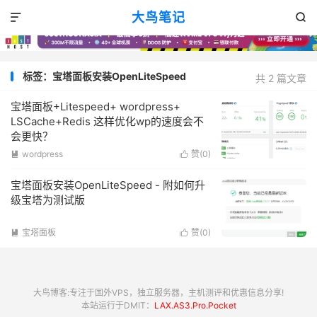
大鸟笔记


标签：宝塔面板安装OpenLiteSpeed
共 2 篇文章
宝塔面板+Litespeed+ wordpress+
LSCache+Redis 这样优化wp的速度会不
会更快？
wordpress
赞(
0
)


宝塔面板安装OpenLiteSpeed - 附如何升
级宝塔为测试版
宝塔面板
赞(
0
)


大鸟博客:专注于国外VPS，独立服务器，主机测评和优惠信息分享!
本站运行于DMIT：
LAX.AS3.Pro.Pocket