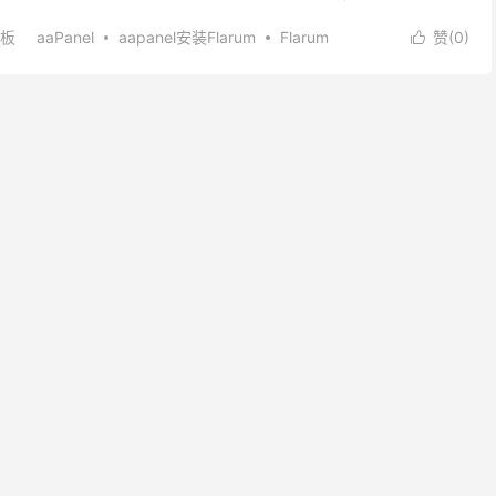
的轻论坛程序 至于为啥用aapa...
板
aaPanel
aapanel安装Flarum
Flarum
赞(
0
)

rum
宝塔面板
宝塔面板安装Flarum