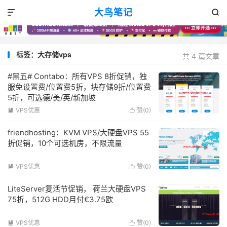
大鸟笔记


标签：大存储vps
共 4 篇文章
#黑五# Contabo：所有VPS 8折促销，独
服免设置费/位置费5折，块存储9折/位置费
5折，可选德/美/英/新加坡
VPS优惠
赞(
0
)


friendhosting：KVM VPS/大硬盘VPS 55
折促销，10个可选机房，不限流量
VPS优惠
赞(
0
)


LiteServer复活节促销， 荷兰大硬盘VPS
75折，512G HDD月付€3.75欧
VPS优惠
赞(
0
)

