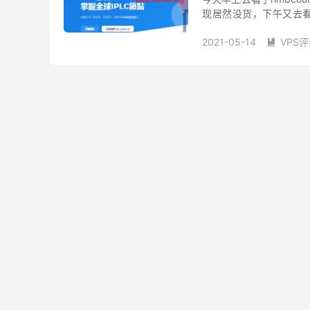
现居然没货，下午又去
的。 官方介绍说这款洛杉矶
2021-05-14
VPS

hmbcoud怎么样
hmb
半月湾优惠
半月湾好
半月湾评测
美国 cn2 g