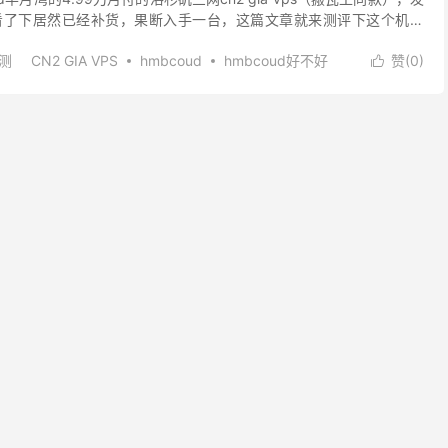
看了下居然已经补货，果断入手一台，这篇文章就来测评下这个机器
DC5 和瓦工同款，与DC6 D...
评测
CN2 GIA VPS
hmbcoud
hmbcoud好不好
赞(
0
)

coud测评
hmbcoud测速
hmbcoud评测
半月湾
不好
半月湾怎么样
半月湾测评
半月湾测试
半月湾测速
ia vps
美国三网cn2 gia
美国三网cn2 gia vps