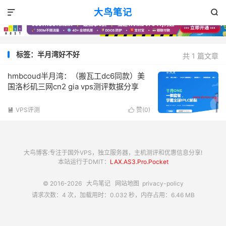
大鸟笔记


标签：半月湾好不好
共 1 篇文章
hmbcoud半月湾：（搬瓦工dc6同款）美
国洛杉矶三网cn2 gia vps测评数据分享
VPS评测
赞(
0
)


大鸟博客:专注于国外VPS，独立服务器，主机测评和优惠信息分享!
本站运行于DMIT：
LAX.AS3.Pro.Pocket
© 2016-2026
大鸟笔记
网站地图
privacy-policy
请求次数：4 次，加载用时：0.032 秒，内存占用：6.46 MB