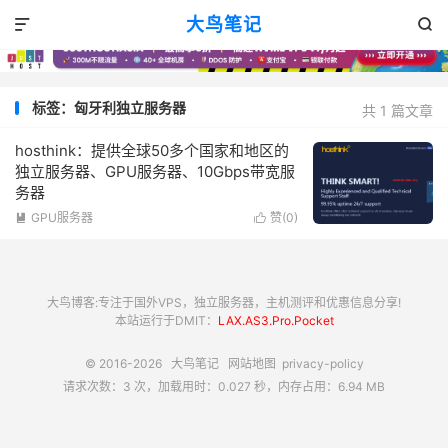
大鸟笔记


标签：匈牙利独立服务器
共 1 篇文章
hosthink：提供全球50多个国家和地区的
独立服务器、GPU服务器、10Gbps带宽服
务器
GPU服务器
赞(
0
)


大鸟博客:专注于国外VPS，独立服务器，主机测评和优惠信息分享!
本站运行于DMIT：
LAX.AS3.Pro.Pocket
© 2016-2026
大鸟笔记
网站地图
privacy-policy
请求次数：3 次，加载用时：0.027 秒，内存占用：6.94 MB