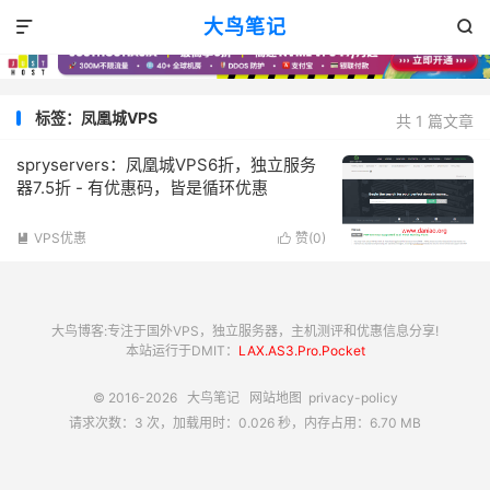
大鸟笔记


标签：凤凰城VPS
共 1 篇文章
spryservers：凤凰城VPS6折，独立服务
器7.5折 - 有优惠码，皆是循环优惠
VPS优惠
赞(
0
)


大鸟博客:专注于国外VPS，独立服务器，主机测评和优惠信息分享!
本站运行于DMIT：
LAX.AS3.Pro.Pocket
© 2016-2026
大鸟笔记
网站地图
privacy-policy
请求次数：3 次，加载用时：0.026 秒，内存占用：6.70 MB