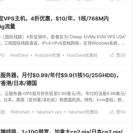
软银VPS
轻云
便宜VPS主机，4折优惠，$10/年，1核/768M内
00g流量
S（国际线路）4折促销中，套餐名为“Cheap NVMe KVM VPS USA”
，，三网国际线路直连，IPv4+IPv6双栈网络，支持Windows系统，机
PS
HostDare
hostdare优惠
HostDare优惠码
赞(
0
)

便宜美国vps
日本便宜VPS
美国便宜vps主机
/云服务器，月付$0.99/年付$9.9(1核1G/25GHDD)，
香港/日本/德国
offer，云服务器+VPS首月秒杀低至0.99美元/月，年付的话是9.99美元/
、日本、美国（圣何塞/洛杉矶）和德国机房。特色：kvm虚拟，默认
 ...
消息
RAKsmart
raksmart vps
raksmart优惠码
赞(
0
)

坡vps
便宜日本vps
便宜美国vps
便宜香港vps
日本VPS
美国vps
香港VPS
线路，1~10G带宽，加拿大cn2 gia/日本cn2 gia/