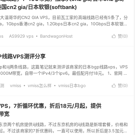
国cn2 gia/日本软银(softbank)
温哥华的CN2 GIA VPS，目前瓦工家的高端线路已经有5条了，分
ia，1Gbps香港cn2 gia，1.2Gbps日本cn2 gia，10Gbps日本软银，
ps
AS9929 vps
BandwagonHost
赞(
0
)

PS
cn2 vps 推荐
便宜日本vps
便宜美国vps
2 vps
加拿大vps
加拿大vps推荐
快速日本vps
vps
搬瓦工
搬瓦工VPS
搬瓦工vps官网
GP线路VPS测评分享
工优惠
搬瓦工优惠码
搬瓦工加拿大vps
搬瓦工官方网站
gp和iij两条线路，这篇笔记就来测评该商家的日本bgp线路vps，VPS
vps
搬瓦工服务器
搬瓦工澳大利亚vps
搬瓦工网站
000M带宽，自带一个IPv4/3个ipv6。最低配月付18元。 1、官网 官
荷兰vps
搬瓦工迪拜VPS
搬瓦工靠谱吗
搬瓦工香港vps
本 cn2 vps
日本VPS
日本VPS主机
日本vps云
评测
vmiss
vmiss怎么样
vmiss日本bgo
赞(
0
)

ps云服务器
日本vps价格
日本vps优惠
日本vps供应商
s日本vps怎么样
便宜好用的日本vps
便宜日本vps
s排名
日本vps推荐
日本vps提供商
日本VPS服务器
j线路vps
日本VPS
日本vps推荐
日本便宜VPS
s网站
日本vps购买
日本便宜VPS
日本软银VPS
的日本vps
线路VPS，7折循环优惠，折后18元/月起，提供
美国vps
最便宜香港vps
最快日本vps
最快美国vps
港vps
澳大利亚 as9929 vps
澳大利亚vps
s带宽
日本VPS
租用美国vps
美国 cn2 gia vps
美国 cn2 vps
和东京两个机房提供iij线路，不过东京机房的iij线路是新增套餐，价格和
美国vps云
美国vps云主机
美国vps云服务器
起。不过该商家的7折优惠码，一直可以使用，所以折后是3.5加元，
S优惠
美国vps供应商
美国vps厂商
美国vps排名