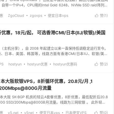
一个IPv4，CPU用的Intel Gold 6248、NVMe SSD raid阵列。
优惠
ZgoCloud
zgovps
便宜日本vps
赞(
1
)

 vps
日本VPS
日本vps优惠
日本便宜VPS
9折优惠，18元/起， 可选香港CMI/日本(IIJ/软银)/美国
tshare（主机分享），自 2008 年起建立以来一直保持低调稳定运行至今。
、日本、美国、韩国等，线路方面有香港CMI/日本IIJ、软银/美国
个祖传9折优惠码...
PS
hostyun
hostyun优惠
hostyun优惠码
赞(
2
)

vps
便宜韩国vps
便宜韩国大硬盘vps
便宜香港vps
r，日本大阪软银VPS，8折循环优惠，20.8元/月 ,1
D/200Mbps@800G月流量
送了日本大阪 SK-BGP 机房的轻云A套餐优惠，8折优惠，最低配折后20.8
30G SSD/200Mbps@800GB月流量。线路为三网软银 。 此外轻云A
...
优惠
v5.net
v5net
便宜日本vps
日本便宜VPS
赞(
0
)
