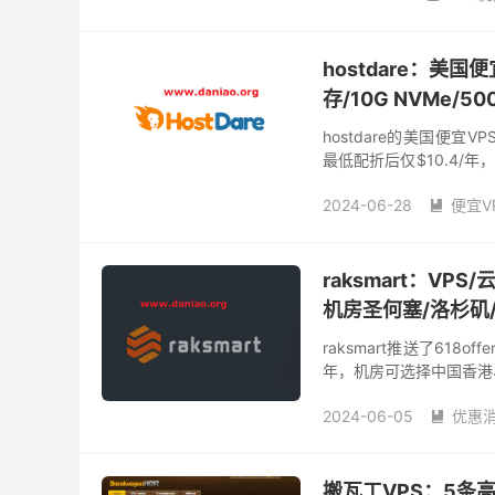
日本大阪软银vps
日本
hostdare：美国
存/10G NVMe/5
hostdare的美国便宜VP
最低配折后仅$10.4/年
房位于quadranet的...
2024-06-28
便宜V

便宜vp
便宜日本vps
raksmart：VPS
机房圣何塞/洛杉矶/
raksmart推送了618
年，机房可选择中国香港
1个ipv4，不限制流量等等。
2024-06-05
优惠

便宜德国vps
便宜新加
德国vps
新加坡VPS
搬瓦工VPS：5条高端