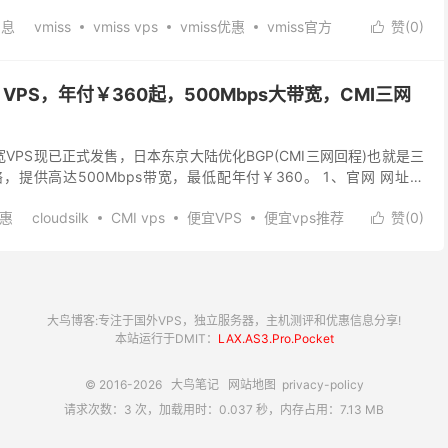
较实惠。iij线路稳定性较好，是...
s提供商
美国vps服务器
美国vps租用
美国vps网站
消息
vmiss
vmiss vps
vmiss优惠
vmiss官方
赞(
0
)

vps
荷兰 as9929 vps
荷兰vps
荷兰vps推荐
s日本vps
便宜日本vps
日本iij vps
日本vps推荐
迪拜VPS
迪拜VPS推荐
速度最快的日本vps
VPS
最便宜日本vps
最便宜的日本vps
速度最快的香港vps
阿联酋vps
阿联酋vps推荐
CMI VPS，年付￥360起，500Mbps大带宽，CMI三网
2 gia vps
香港 CN2 VPS
香港VPS
香港vps主机
云主机
香港vps云服务器
香港vps价格
香港vps优惠
ps商家
香港vps排名
香港vps推荐
香港vps提供商
MI大带宽VPS现已正式发售，日本东京大陆优化BGP(CMI三网回程)也就是三
ps租用
香港vps网站
香港vps购买
香港便宜vps
，提供高达500Mbps带宽，最低配年付￥360。 1、官网 网址：
优惠
cloudsilk
CMI vps
便宜VPS
便宜vps推荐
赞(
0
)

PS
日本CMI VPS
日本VPS
日本vps推荐
大鸟博客:专注于国外VPS，独立服务器，主机测评和优惠信息分享!
本站运行于DMIT：
LAX.AS3.Pro.Pocket
© 2016-2026
大鸟笔记
网站地图
privacy-policy
请求次数：3 次，加载用时：0.037 秒，内存占用：7.13 MB