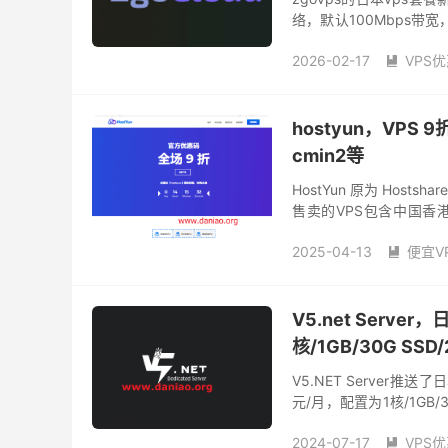
络，默认100Mbps带宽，自带
此外该商家还有...
2026-02-17
VPS

好用的日本VPS
日本iij
日本直连vps
hostyun，VPS 
cmin2等
HostYun 原为 Hos
售卖的VPS包含中国香港
GIA、CU2VIP等。有一
2025-04-13
便宜V

便宜日本vps
便宜美国
V5.net Serve
核/1GB/30G SS
V5.NET Server推
元/月，配置为1核/1GB/
套餐目前可选业务区域有9个
2024-07-17
VPS
