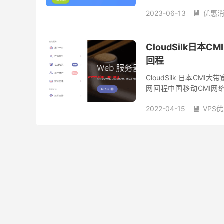
大致是人民币18元。价格比
美国vps推荐
美国vp
2023-06-13
优惠

美国vps购买
美国便宜
vmiss官方网站
vmis
软银vps
软银服务器
日本vps租用
日本便宜
速度最快的美国vps
香港 CMI VPS
CloudSilk日本
香港 cn
香港vps云
香港vps
回程
香港vps供应商
香港v
香港vps服务器
CloudSilk 日本C
香港v
网回程中国移动CMI网络
https://cloudsilk.io &...
2022-04-15
VPS

便宜日本vps
大带宽V