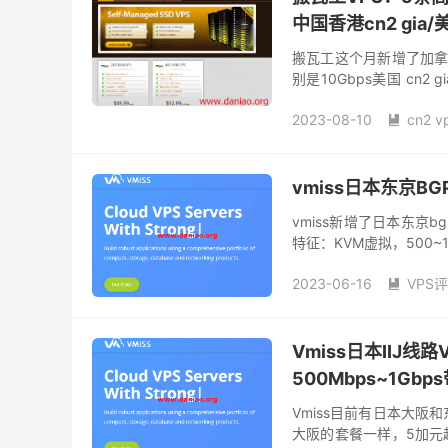
中国香港cn2 gia/美
搬瓦工这个月新增了加拿大
别是10Gbps美国 cn2 g
2.5Gbps加拿大。G...
2023-08-10
cn2 v

CN2 GIA VPS
CN2 V
便宜香港vps
加拿大 cn
快速美国vps
快速香港
vmiss日本东京B
搬瓦工云服务器
搬瓦
vmiss新增了日本东京b
搬瓦工官网
搬瓦工日本
特征：KVM虚拟，500~1
搬瓦工美国vps
搬瓦工
方网站：https://vmiss...
日本 CN2 GIA VPS
日
2023-06-16
VPS

日本vps云主机
日本v
vmiss日本vps
vmis
日本vps商家
日本vp
好用的日本VPS
日本ii
日本vps租用
日本vp
最便宜日本vps
最便宜
Vmiss日本IIJ
最便宜日本vps
最便宜
最快速美国vps
最快香
500Mbps~1Gbp
澳大利亚vps推荐
租用
Vmiss目前有日本大阪
美国vps
美国vps主机
大阪的套餐一样，5加元
美国vps价格
美国VP