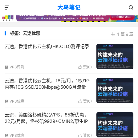
大鸟笔记


标签：云途优惠
共 4 篇文章
云途，香港优化云主机(HK.CLD)测评记录
VPS评测
赞(
0
)


云途，香港优化云主机，18元/月，1核/1G
内存/10G SSD/200Mbps@500G月流量
VPS优惠
赞(
0
)


云途，美国洛杉矶精品VPS，85折优惠，
22元/月起，洛杉矶9929+CMIN2/原生IP
VPS优惠
赞(
0
)

