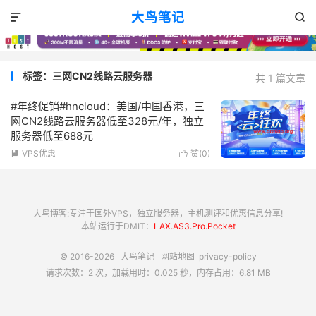
大鸟笔记


标签：三网CN2线路云服务器
共 1 篇文章
#年终促销#hncloud：美国/中国香港，三
网CN2线路云服务器低至328元/年，独立
服务器低至688元
VPS优惠
赞(
0
)


大鸟博客:专注于国外VPS，独立服务器，主机测评和优惠信息分享!
本站运行于DMIT：
LAX.AS3.Pro.Pocket
© 2016-2026
大鸟笔记
网站地图
privacy-policy
请求次数：2 次，加载用时：0.025 秒，内存占用：6.81 MB